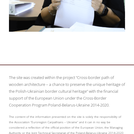
The site was created within the project “Cross-border path of
wooden architecture – a chance to preserve the unique heritage of
the Polish-Ukrainian border cultural heritage” with the financial
support of the European Union under the Cross-Border
Cooperation Program Poland-Belarus-Ukraine 2014-2020.
The content of the information presented on the site is solely the responsibility of
the Association “Euroregion Carpathians – Ukraine” and it can in no way be
considered a reflection of the official position of the European Union, the Managing
Authority or the Joint Technical Secretariat of the Poland-Belarus-Ukraine 2014-2020