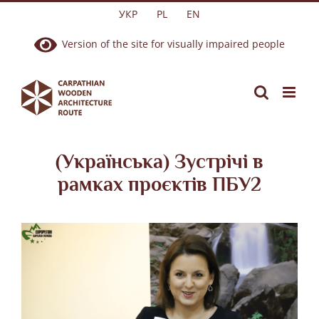
Skip
УКР
PL
EN
to
Version of the site for visually impaired people
content
(Українська) Зустрічі в
рамках проєктів ПБУ2