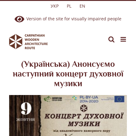
Skip
УКР
PL
EN
to
Version of the site for visually impaired people
content
(Українська) Анонсуємо
наступний концерт духовної
музики